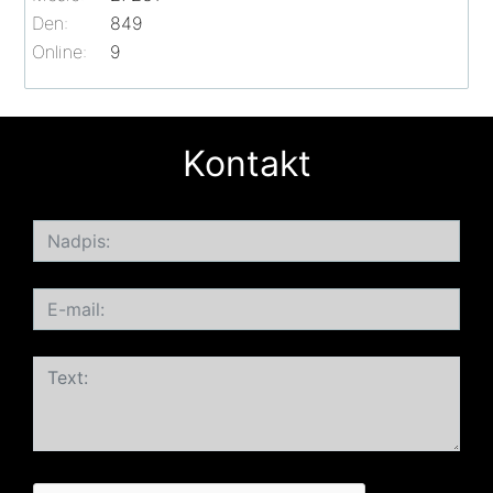
Den:
849
Online:
9
Kontakt