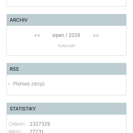
ARCHIV
<<
srpen
/
2026
>>
Kalendář
RSS
Přehled zdrojů
STATISTIKY
Celkem:
2327329
Měsíc:
27231