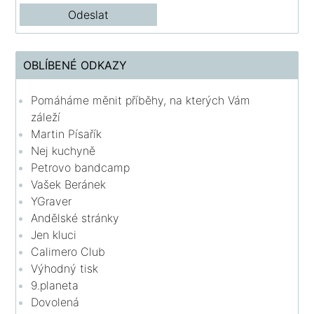
OBLÍBENÉ ODKAZY
Pomáháme měnit příběhy, na kterých Vám
záleží
Martin Písařík
Nej kuchyně
Petrovo bandcamp
Vašek Beránek
YGraver
Andělské stránky
Jen kluci
Calimero Club
Výhodný tisk
9.planeta
Dovolená