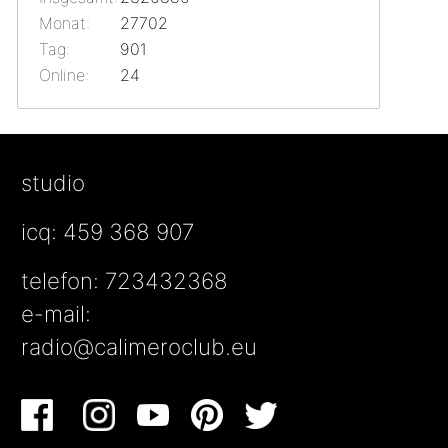
Monat:
27702
Tag:
901
Online:
24
studio
icq: 459 368 907
telefon: 723432368
e-mail:
radio@calimeroclub.eu