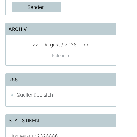
ARCHIV
<<
August /
2026
>>
Kalender
RSS
Quellenübersicht
STATISTIKEN
Insgesamt:
2326886