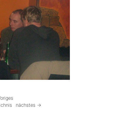
origes
ichnis
nächstes →