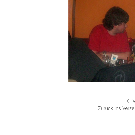
← V
Zurück ins Verze