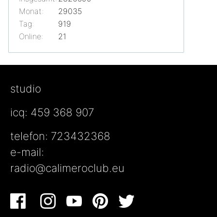
Monat:
29035
Tag:
919
Online:
21
studio
icq: 459 368 907
telefon: 723432368
e-mail:
radio@calimeroclub.eu