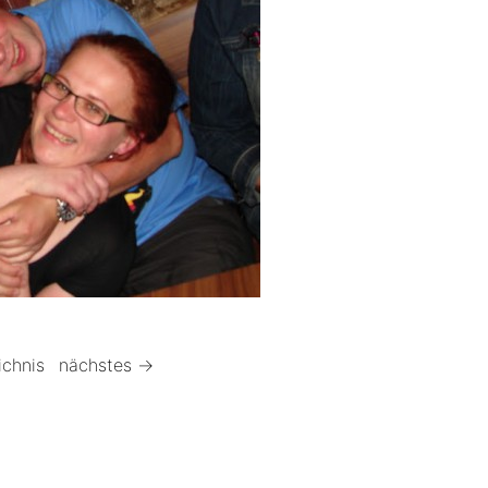
ichnis
nächstes →