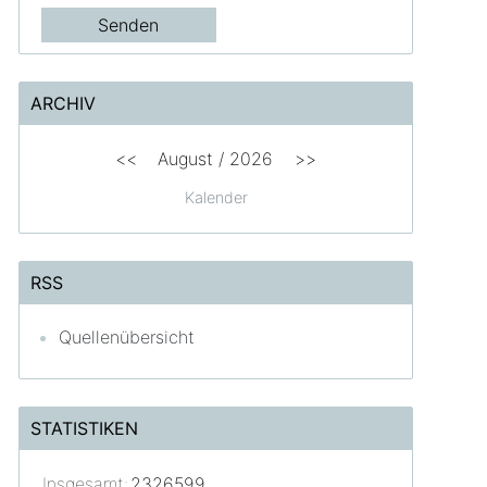
ARCHIV
<<
August /
2026
>>
Kalender
RSS
Quellenübersicht
STATISTIKEN
Insgesamt:
2326599