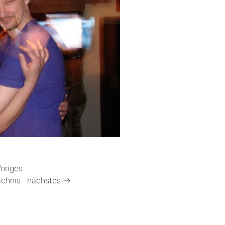
origes
ichnis
nächstes →