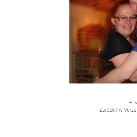
← V
Zurück ins Verze