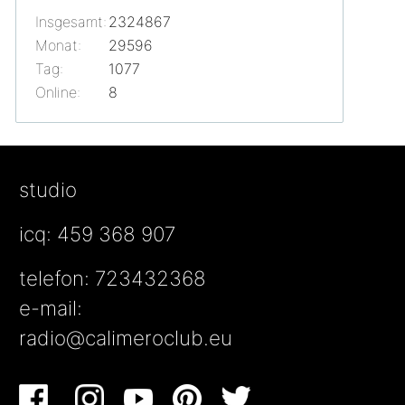
Insgesamt:
2324867
Monat:
29596
Tag:
1077
Online:
8
studio
icq: 459 368 907
telefon: 723432368
e-mail:
radio@calimeroclub.eu