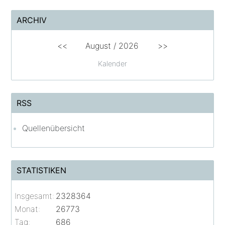
ARCHIV
<<
August /
2026
>>
Kalender
RSS
Quellenübersicht
STATISTIKEN
Insgesamt:
2328364
Monat:
26773
Tag:
686