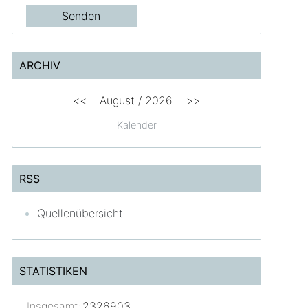
ARCHIV
<<
August /
2026
>>
Kalender
RSS
Quellenübersicht
STATISTIKEN
Insgesamt:
2326903