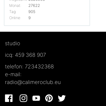
Monat:
27622
Tag:
905
Online:
9
studio
icq: 459 368 907
telefon: 723432368
e-mail:
radio@calimeroclub.eu