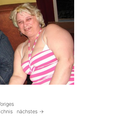
origes
ichnis
nächstes →