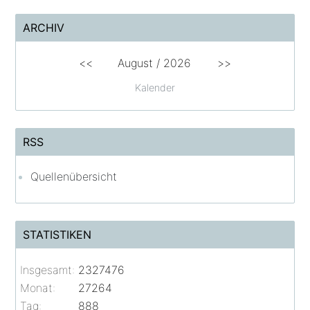
ARCHIV
<<
August /
2026
>>
Kalender
RSS
Quellenübersicht
STATISTIKEN
Insgesamt:
2327476
Monat:
27264
Tag:
888