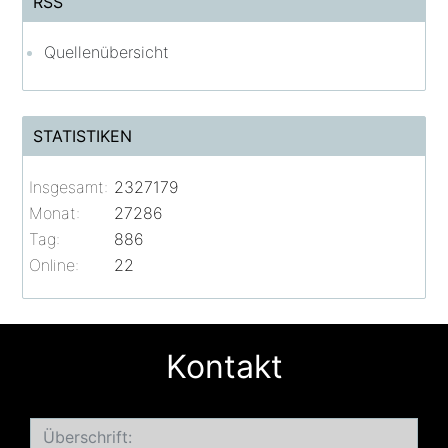
RSS
Quellenübersicht
STATISTIKEN
Insgesamt:
2327179
Monat:
27286
Tag:
886
Online:
22
Kontakt