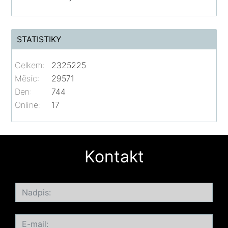
STATISTIKY
Celkem:
2325225
Měsíc:
29571
Den:
744
Online:
17
Kontakt