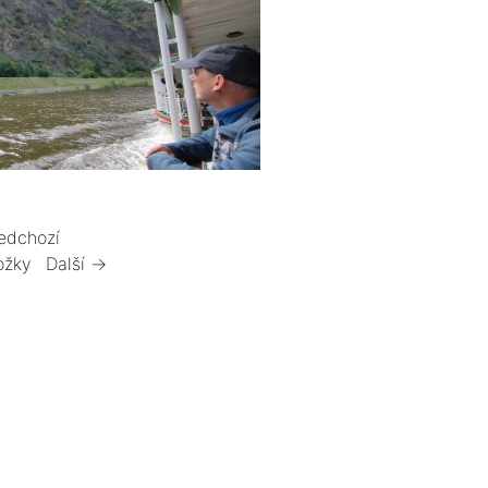
edchozí
ožky
Další →