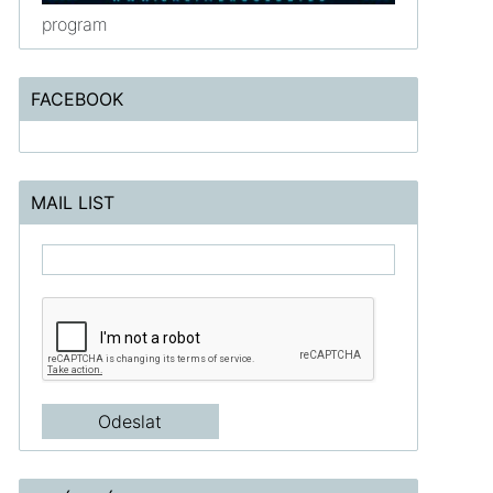
program
FACEBOOK
MAIL LIST