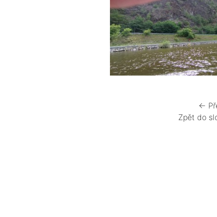
← Př
Zpět do sl