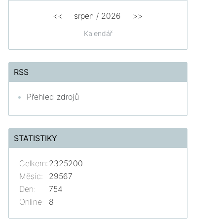
<<
srpen
/
2026
>>
Kalendář
RSS
Přehled zdrojů
STATISTIKY
Celkem:
2325200
Měsíc:
29567
Den:
754
Online:
8