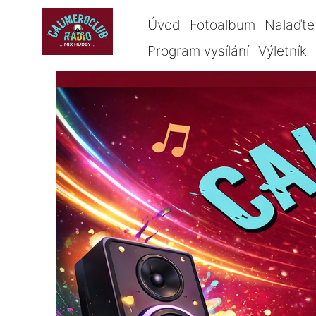
Úvod
Fotoalbum
Nalaďte 
Program vysílání
Výletník