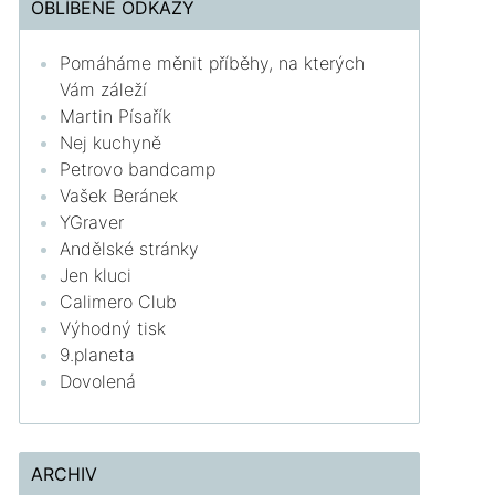
OBLÍBENÉ ODKAZY
Pomáháme měnit příběhy, na kterých
Vám záleží
Martin Písařík
Nej kuchyně
Petrovo bandcamp
Vašek Beránek
YGraver
Andělské stránky
Jen kluci
Calimero Club
Výhodný tisk
9.planeta
Dovolená
ARCHIV