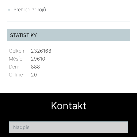
Přehled zdrojů
STATISTIKY
Celkem:
2326168
Měsíc:
29610
Den:
888
Online:
20
Kontakt