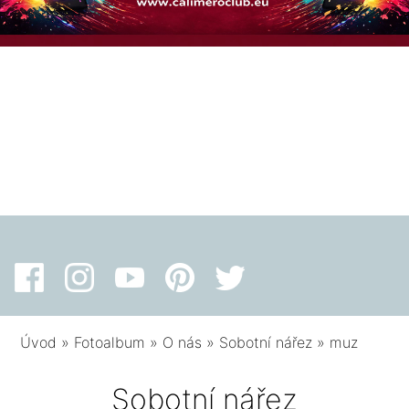
Úvod
»
Fotoalbum
»
O nás
»
Sobotní nářez
»
muz
Sobotní nářez