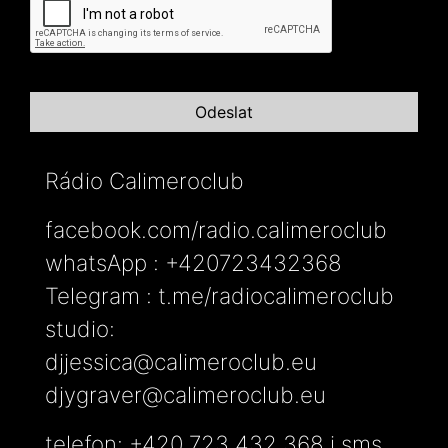
Rádio Calimeroclub
facebook.com/radio.calimeroclub
whatsApp : +420723432368
Telegram : t.me/radiocalimeroclub
studio:
djjessica@calimeroclub.eu
djygraver@calimeroclub.eu
telefon: +420 723 432 368 i sms.