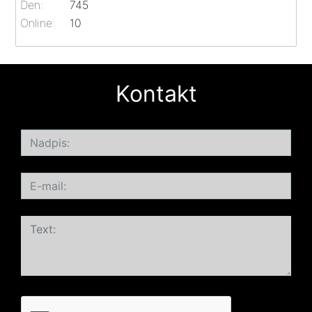
Den:
745
Online:
10
Kontakt