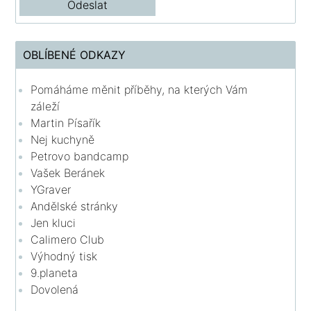
OBLÍBENÉ ODKAZY
Pomáháme měnit příběhy, na kterých Vám
záleží
Martin Písařík
Nej kuchyně
Petrovo bandcamp
Vašek Beránek
YGraver
Andělské stránky
Jen kluci
Calimero Club
Výhodný tisk
9.planeta
Dovolená