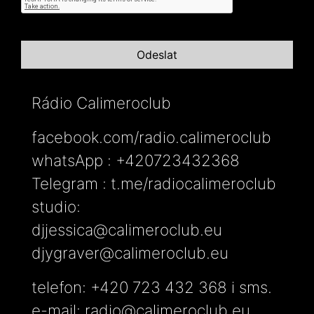
Rádio Calimeroclub
facebook.com/radio.calimeroclub
whatsApp : +420723432368
Telegram : t.me/radiocalimeroclub
studio:
djjessica@calimeroclub.eu
djygraver@calimeroclub.eu
telefon: +420 723 432 368 i sms.
e-mail:
radio@calimeroclub.eu