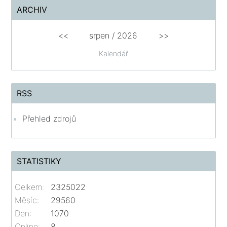
ARCHIV
<<
srpen
/
2026
>>
Kalendář
RSS
Přehled zdrojů
STATISTIKY
Celkem:
2325022
Měsíc:
29560
Den:
1070
Online:
8