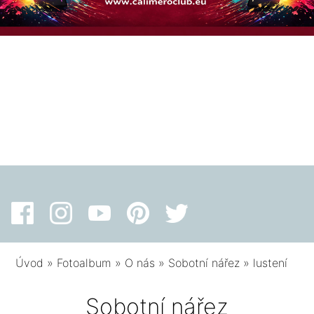
Úvod
»
Fotoalbum
»
O nás
»
Sobotní nářez
»
lustení
Sobotní nářez