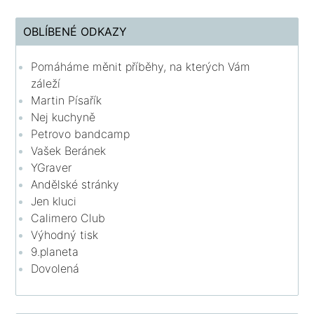
OBLÍBENÉ ODKAZY
Pomáháme měnit příběhy, na kterých Vám
záleží
Martin Písařík
Nej kuchyně
Petrovo bandcamp
Vašek Beránek
YGraver
Andělské stránky
Jen kluci
Calimero Club
Výhodný tisk
9.planeta
Dovolená