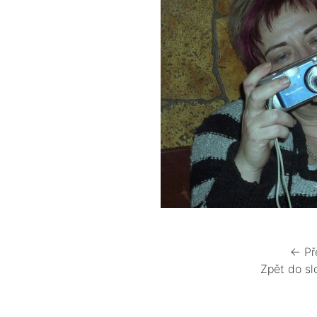
← Př
Zpět do sl