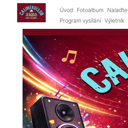
Úvod
Fotoalbum
Nalaďte 
Program vysílání
Výletník