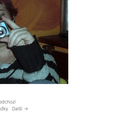
edchozí
ožky
Další →