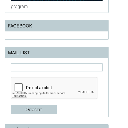
program
FACEBOOK
MAIL LIST