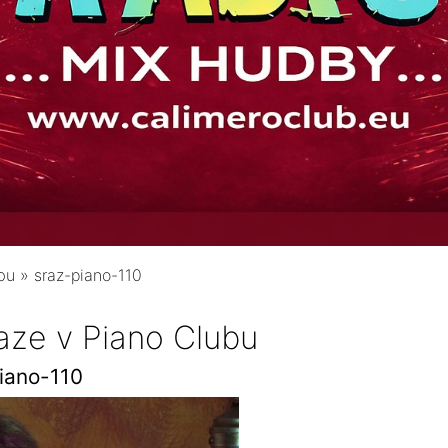
bu
»
sraz-piano-110
aze v Piano Clubu
iano-110