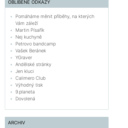
OBLÍBENÉ ODKAZY
Pomáháme měnit příběhy, na kterých
Vám záleží
Martin Písařík
Nej kuchyně
Petrovo bandcamp
Vašek Beránek
YGraver
Andělské stránky
Jen kluci
Calimero Club
Výhodný tisk
9.planeta
Dovolená
ARCHIV