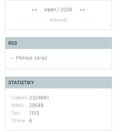
<<
srpen
/
2026
>>
Kalendář
RSS
Přehled zdrojů
STATISTIKY
Celkem:
2324661
Měsíc:
29549
Den:
1103
Online:
6