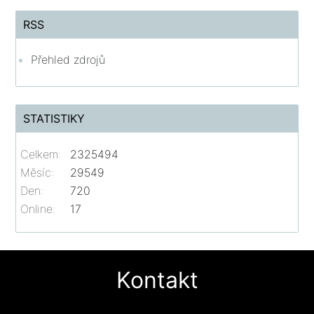
RSS
Přehled zdrojů
STATISTIKY
Celkem:
2325494
Měsíc:
29549
Den:
720
Online:
17
Kontakt