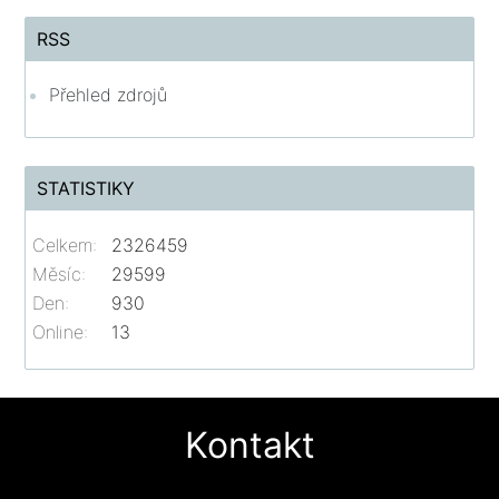
RSS
Přehled zdrojů
STATISTIKY
Celkem:
2326459
Měsíc:
29599
Den:
930
Online:
13
Kontakt