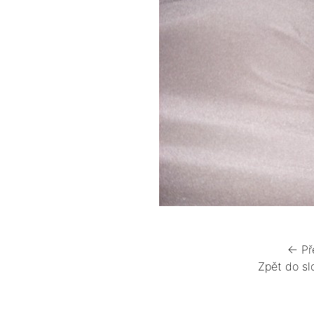
← Př
Zpět do sl