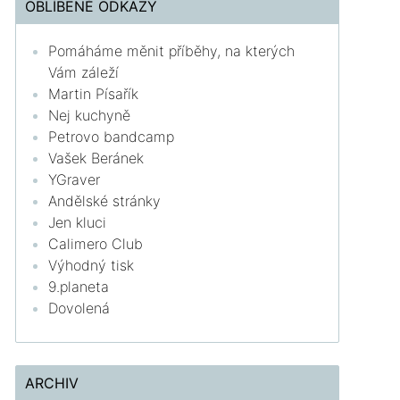
OBLÍBENÉ ODKAZY
Pomáháme měnit příběhy, na kterých
Vám záleží
Martin Písařík
Nej kuchyně
Petrovo bandcamp
Vašek Beránek
YGraver
Andělské stránky
Jen kluci
Calimero Club
Výhodný tisk
9.planeta
Dovolená
ARCHIV