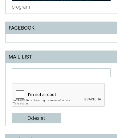
program
FACEBOOK
MAIL LIST