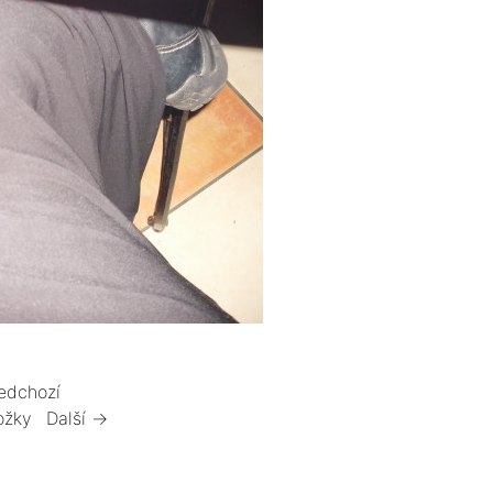
edchozí
ožky
Další →