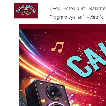
Úvod
Fotoalbum
Nalaďte 
Program vysílání
Výletník