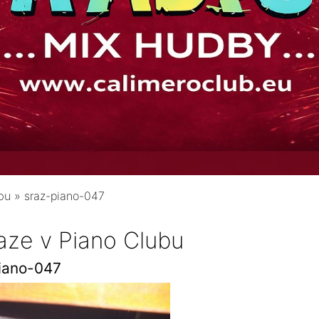
bu
»
sraz-piano-047
aze v Piano Clubu
iano-047