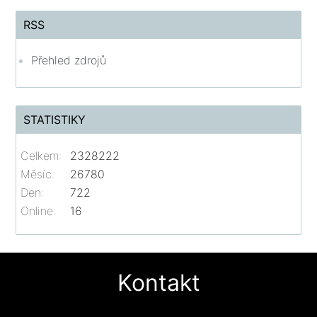
RSS
Přehled zdrojů
STATISTIKY
Celkem:
2328222
Měsíc:
26780
Den:
722
Online:
16
Kontakt