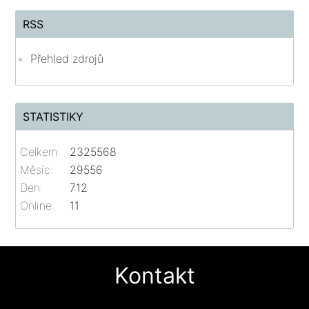
RSS
Přehled zdrojů
STATISTIKY
Celkem:
2325568
Měsíc:
29556
Den:
712
Online:
11
Kontakt