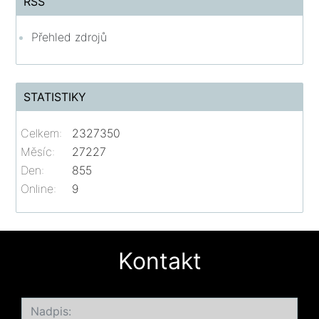
RSS
Přehled zdrojů
STATISTIKY
Celkem:
2327350
Měsíc:
27227
Den:
855
Online:
9
Kontakt