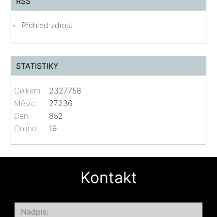
RSS
Přehled zdrojů
STATISTIKY
Celkem:
2327758
Měsíc:
27236
Den:
852
Online:
19
Kontakt