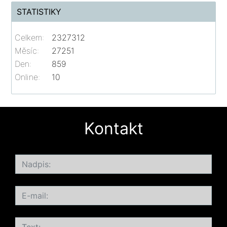
STATISTIKY
Celkem:
2327312
Měsíc:
27251
Den:
859
Online:
10
Kontakt