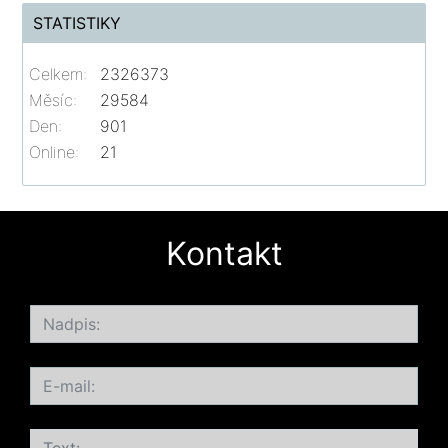
STATISTIKY
Celkem:
2326373
Měsíc:
29584
Den:
901
Online:
21
Kontakt