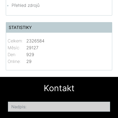
Přehled zdrojů
STATISTIKY
Celkem:
2326584
Měsíc:
29127
Den:
929
Online:
29
Kontakt