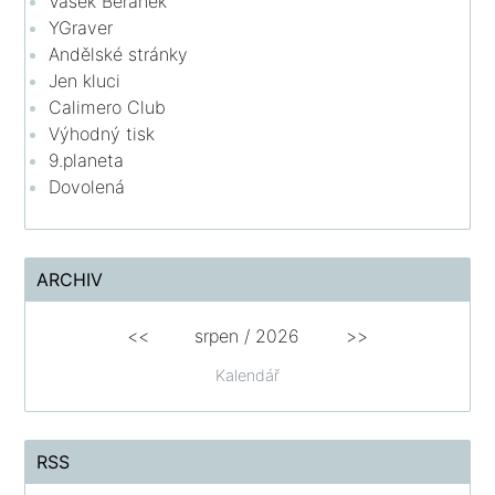
Vašek Beránek
YGraver
Andělské stránky
Jen kluci
Calimero Club
Výhodný tisk
9.planeta
Dovolená
ARCHIV
<<
srpen
/
2026
>>
Kalendář
RSS