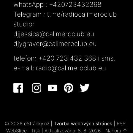
whatsApp : +420723432368
Telegram : t.me/radiocalimeroclub
studio:
djjessica@calimeroclub.eu
djygraver@calimeroclub.eu
telefon: +420 723 432 368 i sms.
e-mail:
radio@calimeroclub.eu
© 2026 eStránky.cz
|
Tvorba webových stránek
|
RSS
|
WebSlice
|
Tisk
|
Aktualizováno: 8. 8. 2026
|
Nahoru ↑