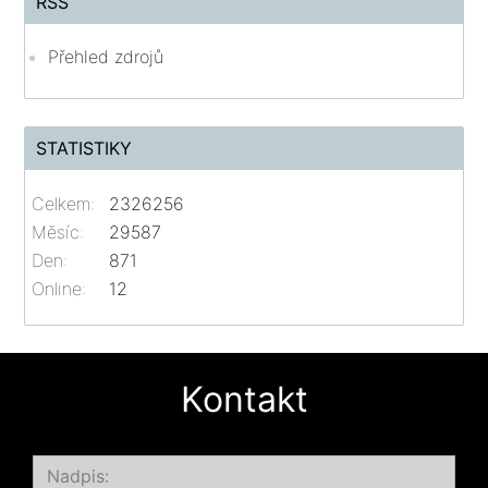
RSS
Přehled zdrojů
STATISTIKY
Celkem:
2326256
Měsíc:
29587
Den:
871
Online:
12
Kontakt