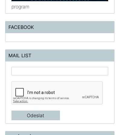
program
FACEBOOK
MAIL LIST