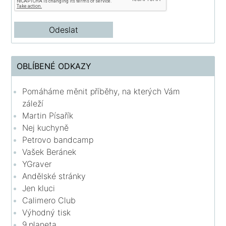
OBLÍBENÉ ODKAZY
Pomáháme měnit příběhy, na kterých Vám
záleží
Martin Písařík
Nej kuchyně
Petrovo bandcamp
Vašek Beránek
YGraver
Andělské stránky
Jen kluci
Calimero Club
Výhodný tisk
9.planeta