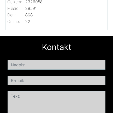
Celkem:
2326058
Měsíc:
29591
Den:
868
Online:
22
Kontakt