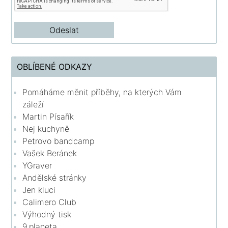
OBLÍBENÉ ODKAZY
Pomáháme měnit příběhy, na kterých Vám
záleží
Martin Písařík
Nej kuchyně
Petrovo bandcamp
Vašek Beránek
YGraver
Andělské stránky
Jen kluci
Calimero Club
Výhodný tisk
9.planeta