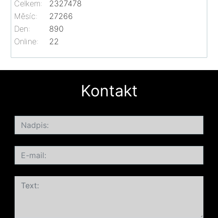
Celkem:
2327478
Měsíc:
27266
Den:
890
Online:
22
Kontakt