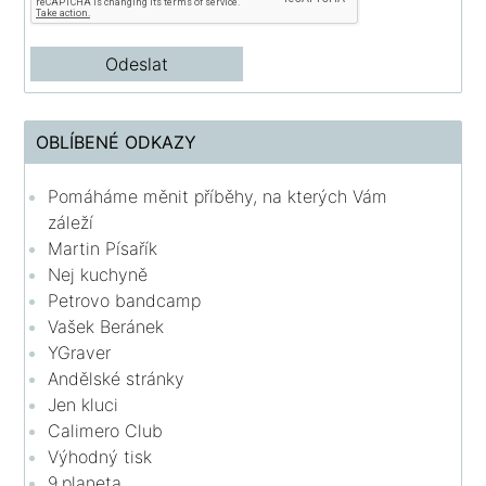
OBLÍBENÉ ODKAZY
Pomáháme měnit příběhy, na kterých Vám
záleží
Martin Písařík
Nej kuchyně
Petrovo bandcamp
Vašek Beránek
YGraver
Andělské stránky
Jen kluci
Calimero Club
Výhodný tisk
9.planeta