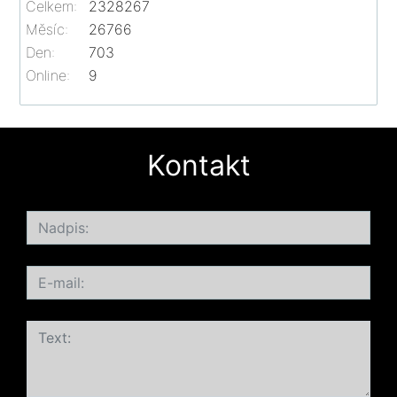
Celkem:
2328267
Měsíc:
26766
Den:
703
Online:
9
Kontakt