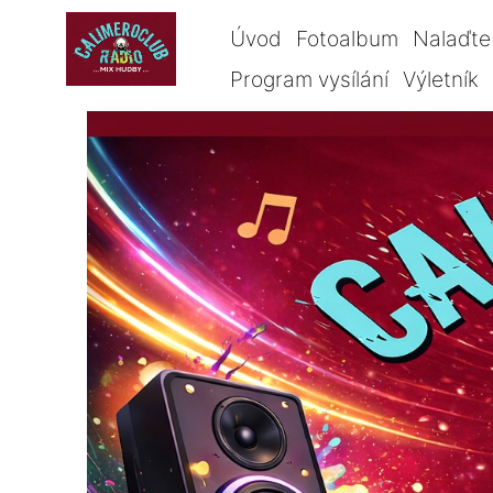
Úvod
Fotoalbum
Nalaďte 
Program vysílání
Výletník