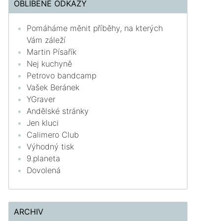
OBLÍBENÉ ODKAZY
Pomáháme měnit příběhy, na kterých
Vám záleží
Martin Písařík
Nej kuchyně
Petrovo bandcamp
Vašek Beránek
YGraver
Andělské stránky
Jen kluci
Calimero Club
Výhodný tisk
9.planeta
Dovolená
ARCHIV