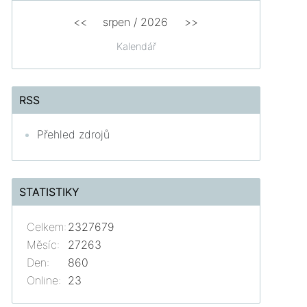
<<
srpen
/
2026
>>
Kalendář
RSS
Přehled zdrojů
STATISTIKY
Celkem:
2327679
Měsíc:
27263
Den:
860
Online:
23