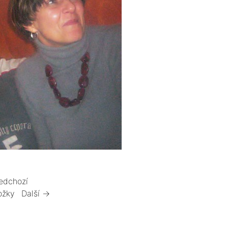
edchozí
ožky
Další →