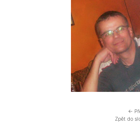
← Př
Zpět do sl