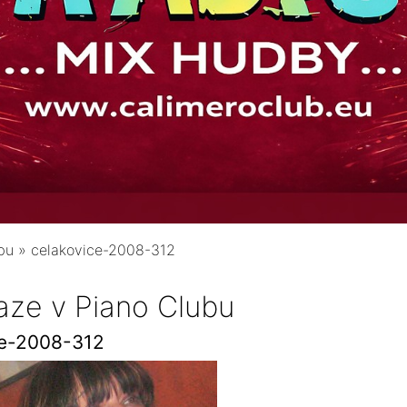
bu
»
celakovice-2008-312
aze v Piano Clubu
ce-2008-312