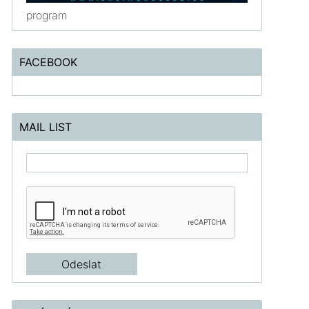
program
FACEBOOK
MAIL LIST