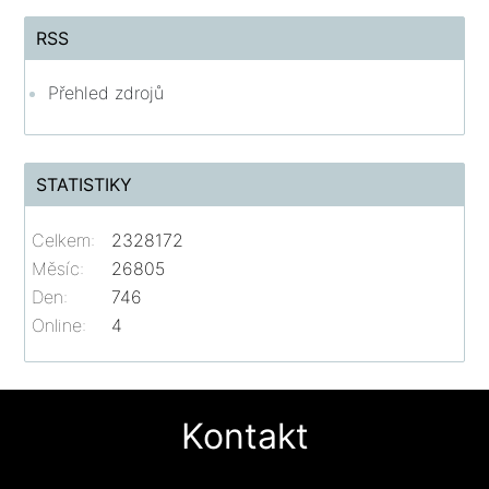
RSS
Přehled zdrojů
STATISTIKY
Celkem:
2328172
Měsíc:
26805
Den:
746
Online:
4
Kontakt