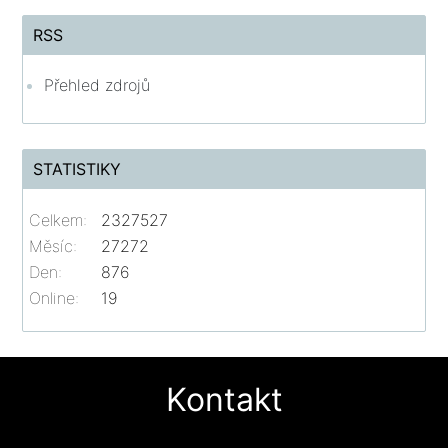
RSS
Přehled zdrojů
STATISTIKY
Celkem:
2327527
Měsíc:
27272
Den:
876
Online:
19
Kontakt