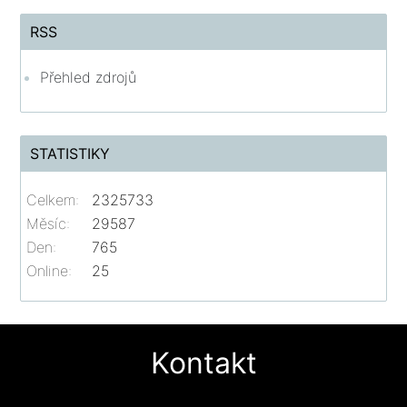
RSS
Přehled zdrojů
STATISTIKY
Celkem:
2325733
Měsíc:
29587
Den:
765
Online:
25
Kontakt