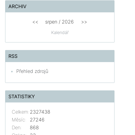
ARCHIV
<<
srpen
/
2026
>>
Kalendář
RSS
Přehled zdrojů
STATISTIKY
Celkem:
2327438
Měsíc:
27246
Den:
868