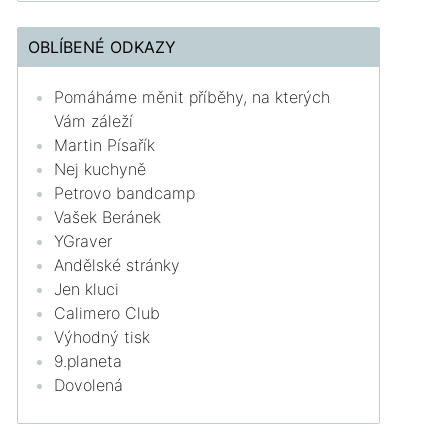
OBLÍBENÉ ODKAZY
Pomáháme měnit příběhy, na kterých
Vám záleží
Martin Písařík
Nej kuchyně
Petrovo bandcamp
Vašek Beránek
YGraver
Andělské stránky
Jen kluci
Calimero Club
Výhodný tisk
9.planeta
Dovolená