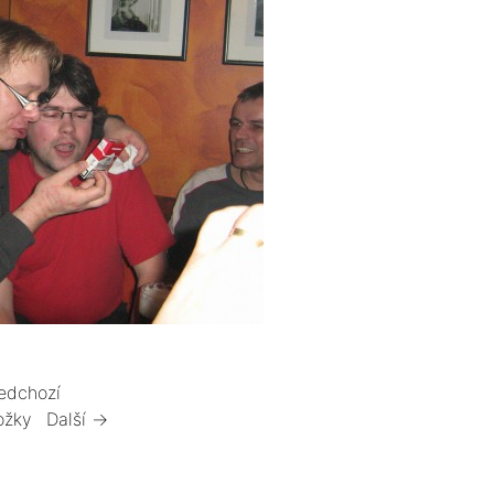
edchozí
ožky
Další →