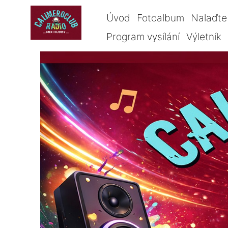
Úvod
Fotoalbum
Nalaďte 
Program vysílání
Výletník