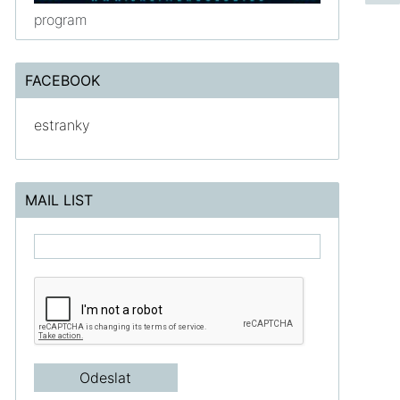
program
FACEBOOK
estranky
MAIL LIST