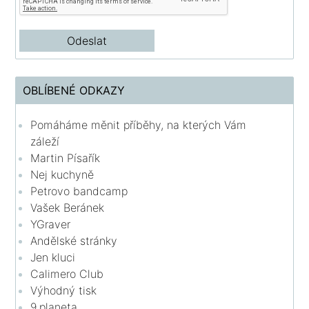
OBLÍBENÉ ODKAZY
Pomáháme měnit příběhy, na kterých Vám
záleží
Martin Písařík
Nej kuchyně
Petrovo bandcamp
Vašek Beránek
YGraver
Andělské stránky
Jen kluci
Calimero Club
Výhodný tisk
9.planeta