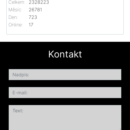
Celkem:
2328223
Měsíc:
26781
Den:
723
Online:
17
Kontakt