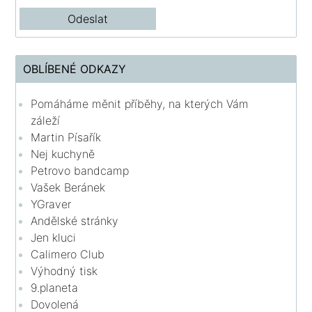
OBLÍBENÉ ODKAZY
Pomáháme měnit příběhy, na kterých Vám
záleží
Martin Písařík
Nej kuchyně
Petrovo bandcamp
Vašek Beránek
YGraver
Andělské stránky
Jen kluci
Calimero Club
Výhodný tisk
9.planeta
Dovolená