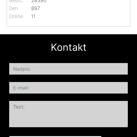
Měsíc:
28390
Den:
897
Online:
11
Kontakt