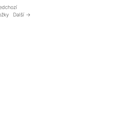
edchozí
ožky
Další →