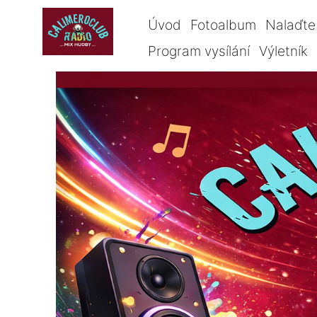
Úvod
Fotoalbum
Nalaďte 
Program vysílání
Výletník