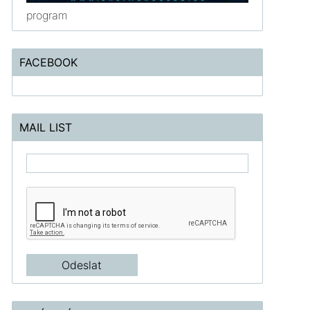
program
FACEBOOK
MAIL LIST