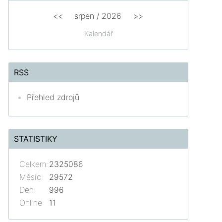
<<
srpen
/
2026
>>
Kalendář
RSS
Přehled zdrojů
STATISTIKY
Celkem:
2325086
Měsíc:
29572
Den:
996
Online:
11