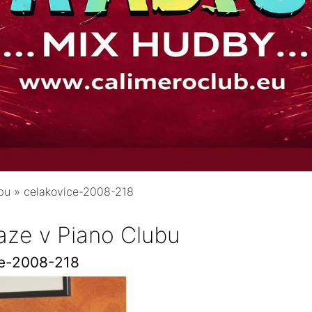
bu
»
celakovice-2008-218
aze v Piano Clubu
ce-2008-218