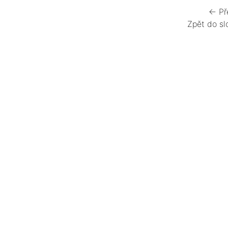
← Př
Zpět do sl