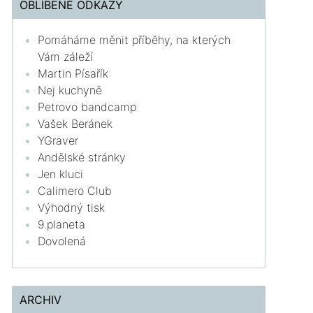
OBLÍBENÉ ODKAZY
Pomáháme měnit příběhy, na kterých
Vám záleží
Martin Písařík
Nej kuchyně
Petrovo bandcamp
Vašek Beránek
YGraver
Andělské stránky
Jen kluci
Calimero Club
Výhodný tisk
9.planeta
Dovolená
ARCHIV