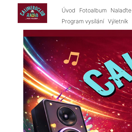
Úvod
Fotoalbum
Nalaďte 
Program vysílání
Výletník