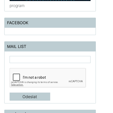
program
FACEBOOK
MAIL LIST