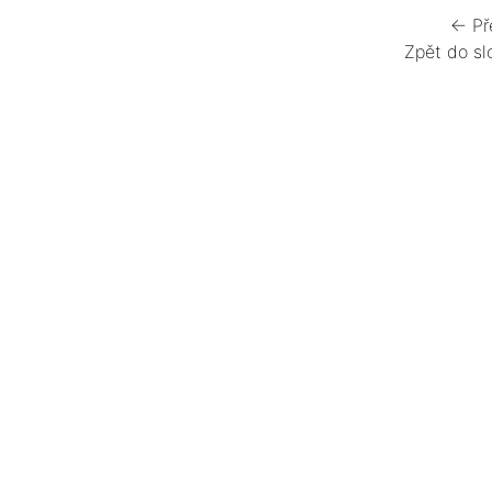
← Př
Zpět do sl