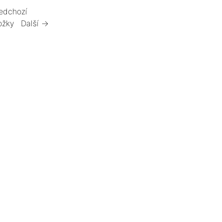
edchozí
ožky
Další →