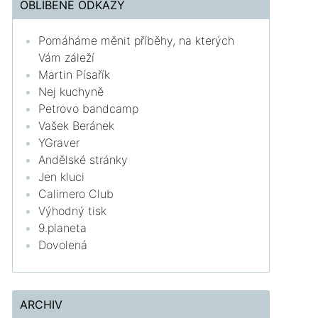
OBLÍBENÉ ODKAZY
Pomáháme měnit příběhy, na kterých
Vám záleží
Martin Písařík
Nej kuchyně
Petrovo bandcamp
Vašek Beránek
YGraver
Andělské stránky
Jen kluci
Calimero Club
Výhodný tisk
9.planeta
Dovolená
ARCHIV