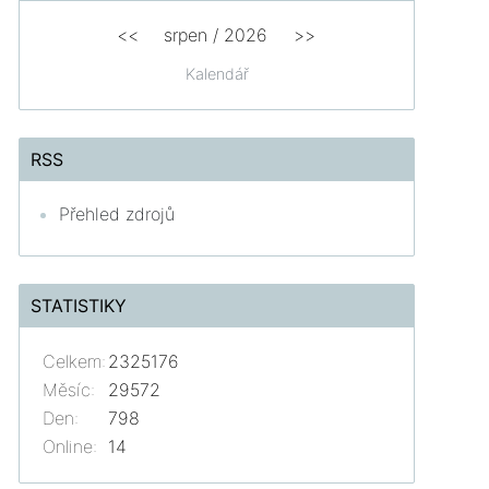
<<
srpen
/
2026
>>
Kalendář
RSS
Přehled zdrojů
STATISTIKY
Celkem:
2325176
Měsíc:
29572
Den:
798
Online:
14