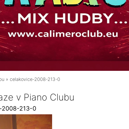
bu
»
celakovice-2008-213-0
aze v Piano Clubu
e-2008-213-0