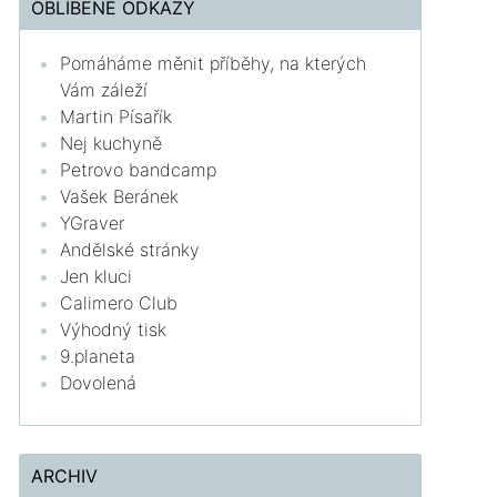
OBLÍBENÉ ODKAZY
Pomáháme měnit příběhy, na kterých
Vám záleží
Martin Písařík
Nej kuchyně
Petrovo bandcamp
Vašek Beránek
YGraver
Andělské stránky
Jen kluci
Calimero Club
Výhodný tisk
9.planeta
Dovolená
ARCHIV