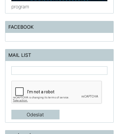
program
FACEBOOK
MAIL LIST