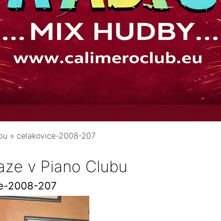
bu
»
celakovice-2008-207
aze v Piano Clubu
ce-2008-207