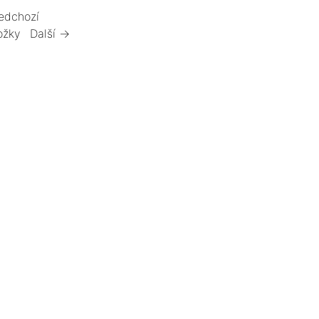
edchozí
ožky
Další →