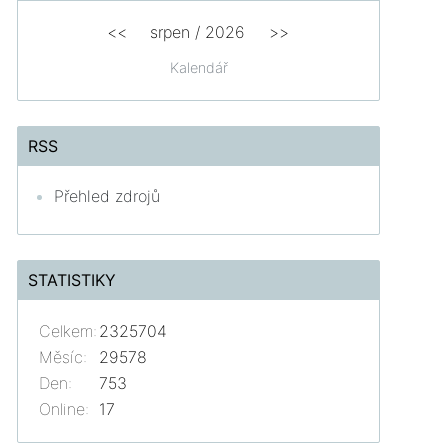
<<
srpen
/
2026
>>
Kalendář
RSS
Přehled zdrojů
STATISTIKY
Celkem:
2325704
Měsíc:
29578
Den:
753
Online:
17