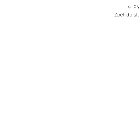
← Př
Zpět do sl