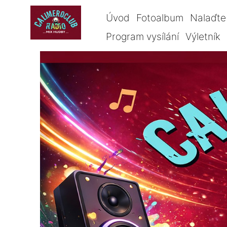
Úvod
Fotoalbum
Nalaďte 
Program vysílání
Výletník