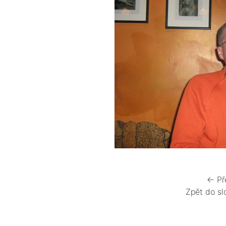
← Př
Zpět do sl