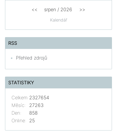
<<
srpen
/
2026
>>
Kalendář
RSS
Přehled zdrojů
STATISTIKY
Celkem:
2327654
Měsíc:
27263
Den:
858
Online:
25