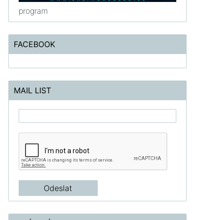
program
FACEBOOK
MAIL LIST