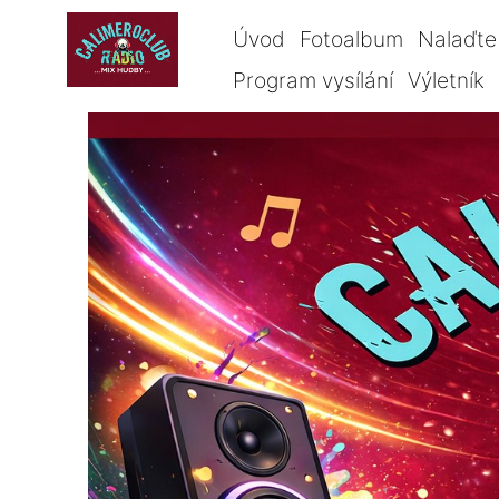
Úvod
Fotoalbum
Nalaďte 
Program vysílání
Výletník