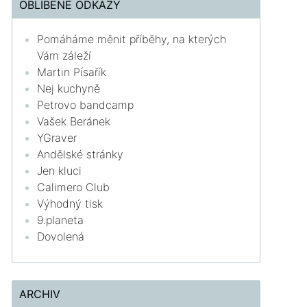
OBLÍBENÉ ODKAZY
Pomáháme měnit příběhy, na kterých
Vám záleží
Martin Písařík
Nej kuchyně
Petrovo bandcamp
Vašek Beránek
YGraver
Andělské stránky
Jen kluci
Calimero Club
Výhodný tisk
9.planeta
Dovolená
ARCHIV