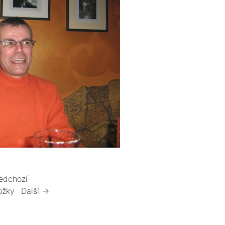
edchozí
ožky
Další →