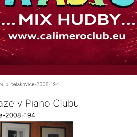
bu
»
celakovice-2008-194
aze v Piano Clubu
ce-2008-194