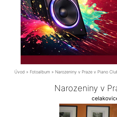
Úvod
»
Fotoalbum
»
Narozeniny v Praze v Piano Clu
Narozeniny v Pr
celakovi