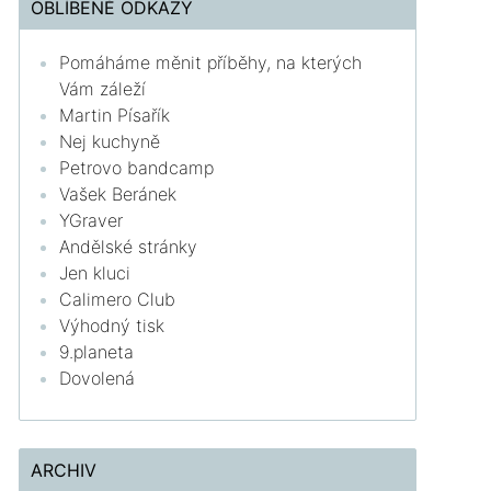
OBLÍBENÉ ODKAZY
Pomáháme měnit příběhy, na kterých
Vám záleží
Martin Písařík
Nej kuchyně
Petrovo bandcamp
Vašek Beránek
YGraver
Andělské stránky
Jen kluci
Calimero Club
Výhodný tisk
9.planeta
Dovolená
ARCHIV