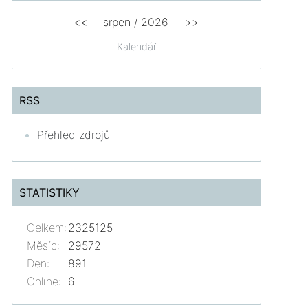
<<
srpen
/
2026
>>
Kalendář
RSS
Přehled zdrojů
STATISTIKY
Celkem:
2325125
Měsíc:
29572
Den:
891
Online:
6