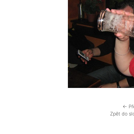
← Př
Zpět do sl