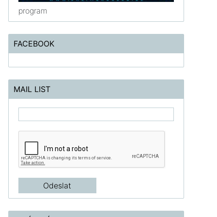
program
FACEBOOK
MAIL LIST