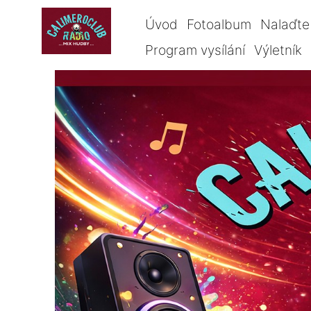
Úvod
Fotoalbum
Nalaďte 
Program vysílání
Výletník