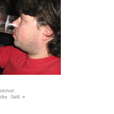
edchozí
ožky
Další →