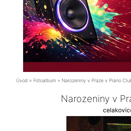
Úvod
»
Fotoalbum
»
Narozeniny v Praze v Piano Clu
Narozeniny v Pr
celakovi