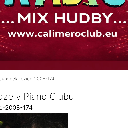
bu
»
celakovice-2008-174
aze v Piano Clubu
ce-2008-174