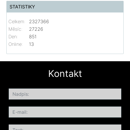
STATISTIKY
Celkem:
2327366
Měsíc:
27226
Den:
851
Online:
13
Kontakt