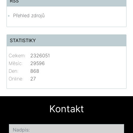
RSS
Přehled zdrojů
STATISTIKY
Celkem:
2326051
Měsíc:
29596
Den:
868
Online:
27
Kontakt