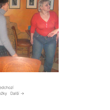
edchozí
ožky
Další →