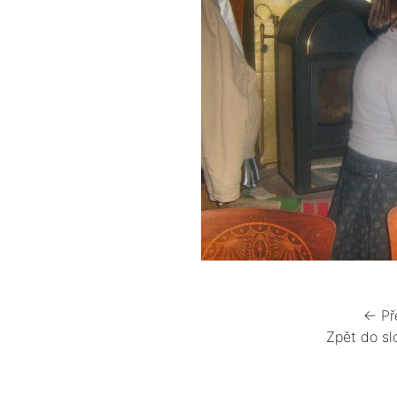
← Př
Zpět do sl