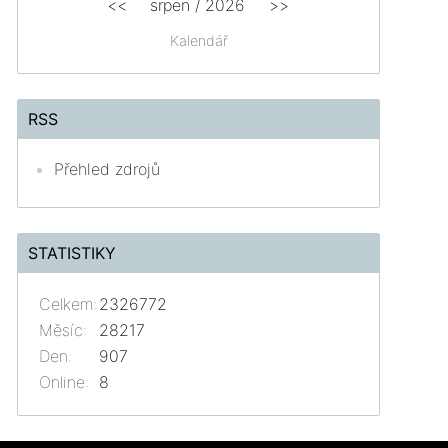
<<
srpen
/
2026
>>
Kalendář
RSS
Přehled zdrojů
STATISTIKY
Celkem:
2326772
Měsíc:
28217
Den:
907
Online:
8