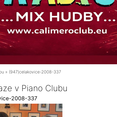
bu
»
(947)celakovice-2008-337
aze v Piano Clubu
vice-2008-337