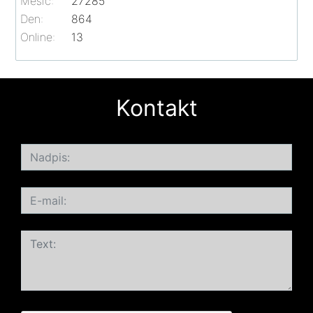
Měsíc:
27285
Den:
864
Online:
13
Kontakt