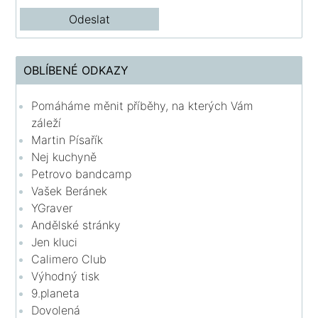
OBLÍBENÉ ODKAZY
Pomáháme měnit příběhy, na kterých Vám
záleží
Martin Písařík
Nej kuchyně
Petrovo bandcamp
Vašek Beránek
YGraver
Andělské stránky
Jen kluci
Calimero Club
Výhodný tisk
9.planeta
Dovolená