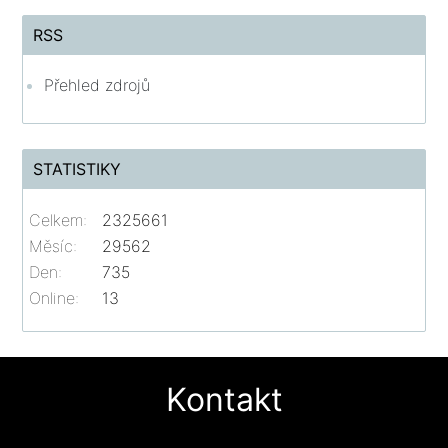
RSS
Přehled zdrojů
STATISTIKY
Celkem:
2325661
Měsíc:
29562
Den:
735
Online:
13
Kontakt