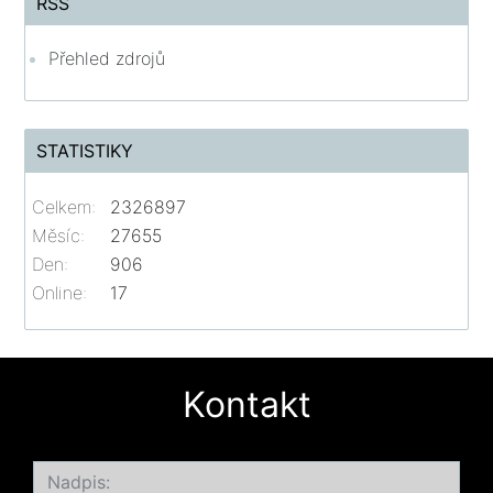
RSS
Přehled zdrojů
STATISTIKY
Celkem:
2326897
Měsíc:
27655
Den:
906
Online:
17
Kontakt