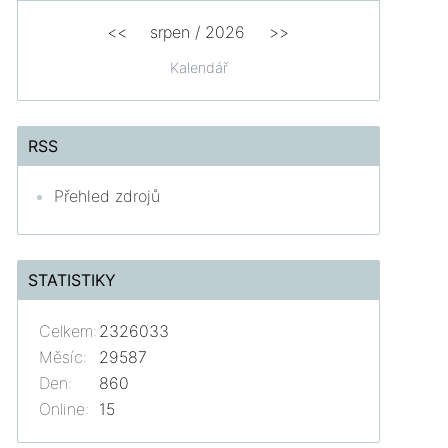
<<
srpen
/
2026
>>
Kalendář
RSS
Přehled zdrojů
STATISTIKY
Celkem:
2326033
Měsíc:
29587
Den:
860
Online:
15