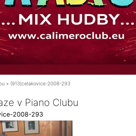
bu
»
(913)celakovice-2008-293
aze v Piano Clubu
vice-2008-293