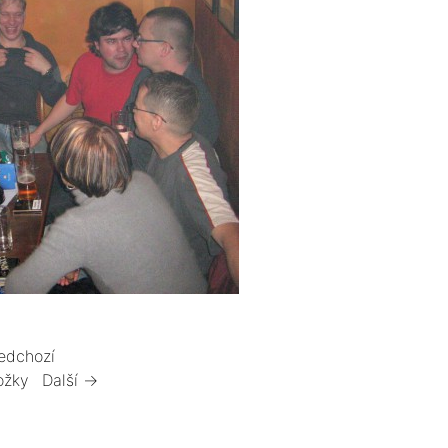
edchozí
ožky
Další →