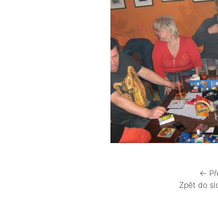
← Př
Zpět do sl