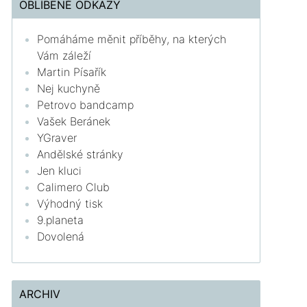
OBLÍBENÉ ODKAZY
Pomáháme měnit příběhy, na kterých
Vám záleží
Martin Písařík
Nej kuchyně
Petrovo bandcamp
Vašek Beránek
YGraver
Andělské stránky
Jen kluci
Calimero Club
Výhodný tisk
9.planeta
Dovolená
ARCHIV