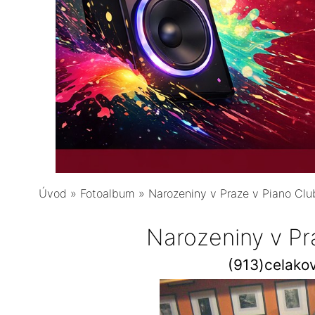
Úvod
»
Fotoalbum
»
Narozeniny v Praze v Piano Clu
Narozeniny v Pr
(913)celako