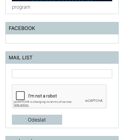
program
FACEBOOK
MAIL LIST