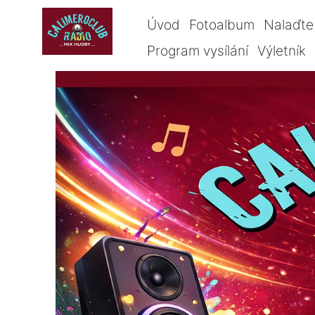
Úvod
Fotoalbum
Nalaďte 
Program vysílání
Výletník