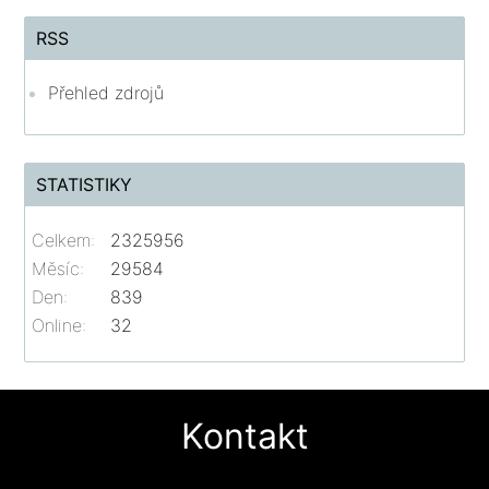
RSS
Přehled zdrojů
STATISTIKY
Celkem:
2325956
Měsíc:
29584
Den:
839
Online:
32
Kontakt