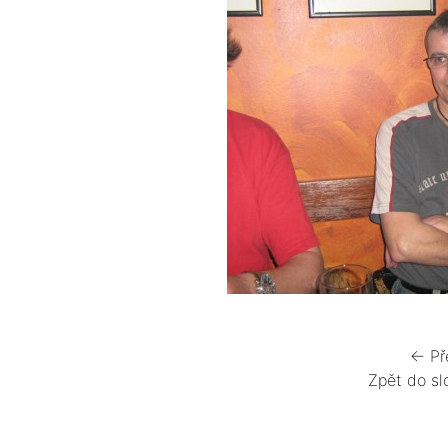
← Př
Zpět do sl