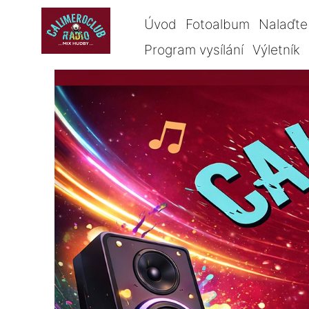
Úvod
Fotoalbum
Nalaďte 
Program vysílání
Výletník