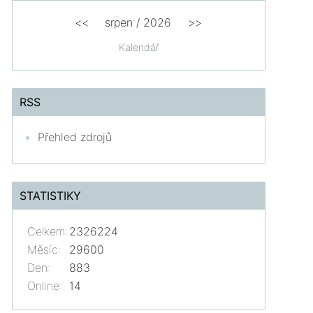
<<
srpen
/
2026
>>
Kalendář
RSS
Přehled zdrojů
STATISTIKY
Celkem:
2326224
Měsíc:
29600
Den:
883
Online:
14