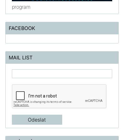
program
FACEBOOK
MAIL LIST