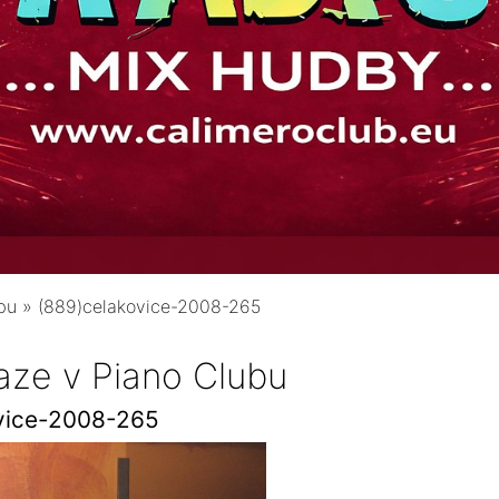
bu
»
(889)celakovice-2008-265
aze v Piano Clubu
vice-2008-265