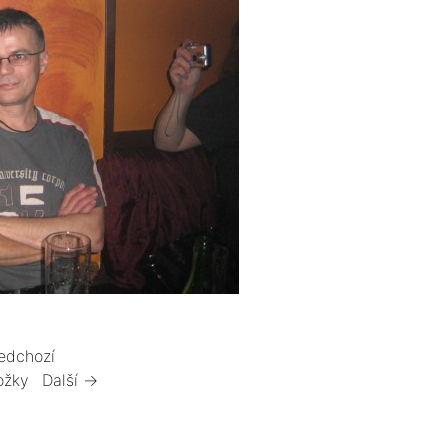
edchozí
ožky
Další →