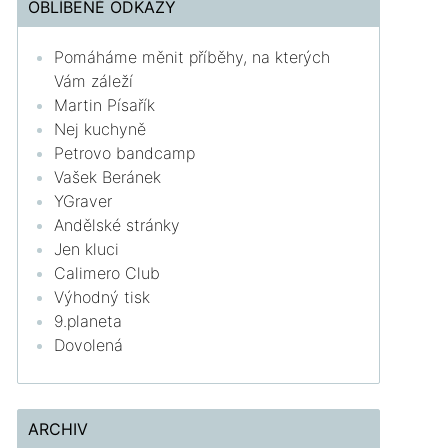
OBLÍBENÉ ODKAZY
Pomáháme měnit příběhy, na kterých
Vám záleží
Martin Písařík
Nej kuchyně
Petrovo bandcamp
Vašek Beránek
YGraver
Andělské stránky
Jen kluci
Calimero Club
Výhodný tisk
9.planeta
Dovolená
ARCHIV